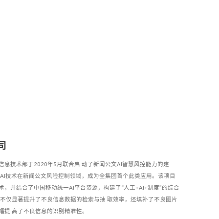
司
息技术部于2020年5月联合启 动了新闻公文AI智慧风控能力的建
了AI技术在新闻公文风险控制领域，成为全集团首个此类应用。该项目
，并结合了中国移动统一AI平台资源，构建了“人工+AI+制度”的综合
，不仅显著提升了不良信息数据的检索与抽 取效率，还填补了不良图片
幅提 高了不良信息的识别精准性。