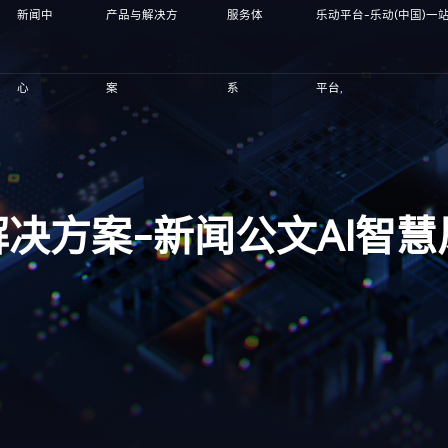
新闻中
产品与解决方
服务体
乐动平台-乐动(中国)一
心
案
系
平台,
解决方案-新闻公文AI智