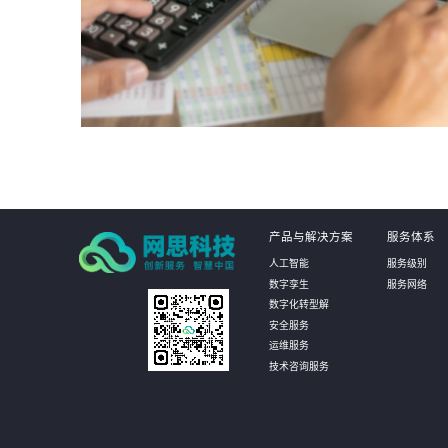
产品与解决方案
服务体系
人工智能
服务级别
数字孪生
服务网络
数字化转型解
安全服务
运维服务
技术咨询服务