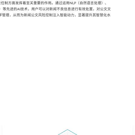
责任制方面发挥着至关重要的作用。通过运用NLP（自然语言处理）、
觉）等先进的AI技术，用户可以对新闻不良信息进行有效处置，对公文文
科学管理，从而为新闻公文风险控制注入智能动力，显著提升其智慧化水