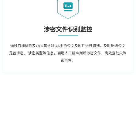
涉密文件识别监控
通过目标检测及OCR算法对OA中的公文及附件进行识别，及时反馈公文
是否涉密、 涉密类型等信息，辅助人工精准判断涉密文件，高效查处失泄
密事件。