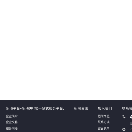
乐动平台-乐动(中国)一站式服务平台,
新闻资讯
加入我们
联系
企业简介
招聘岗位
企业文化
联系方式
周
服务网络
留言表单