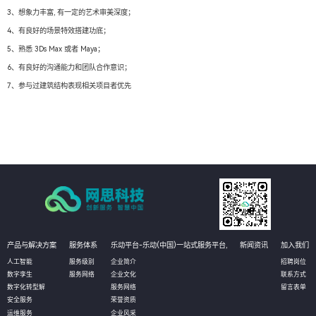
3、想象力丰富, 有一定的艺术审美深度；
4、有良好的场景特效搭建功底；
5、熟悉 3Ds Max 或者 Maya；
6、有良好的沟通能力和团队合作意识；
7、参与过建筑结构表现相关项目者优先
产品与解决方案
服务体系
乐动平台-乐动(中国)一站式服务平台,
新闻资讯
加入我们
人工智能
服务级别
企业简介
招聘岗位
数字孪生
服务网络
企业文化
联系方式
数字化转型解
服务网络
留言表单
安全服务
荣誉资质
运维服务
企业风采